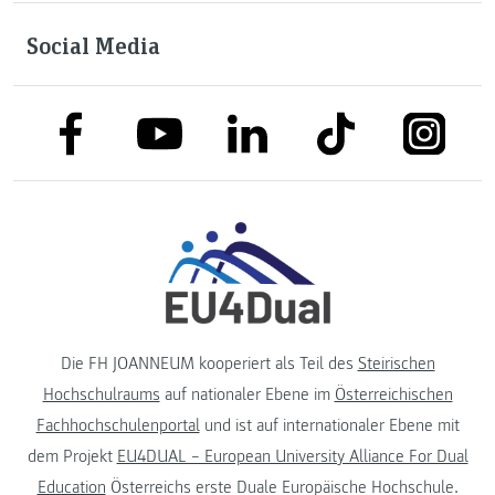
Social Media
link to facebook
link to tiktok
link to
link to linkedin
link to youtube
Die FH JOANNEUM kooperiert als Teil des
Steirischen
Hochschulraums
auf nationaler Ebene im
Österreichischen
Fachhochschulenportal
und ist auf internationaler Ebene mit
dem Projekt
EU4DUAL – European University Alliance For Dual
Education
Österreichs erste Duale Europäische Hochschule.