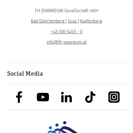
FH JOANNEUM Gesellschaft mbH
Bad Gleichenberg
|
Graz
|
Kapfenberg
+43 316 5453 - 0
info@fh-joanneum.at
Social Media
link to facebook
link to tiktok
link to
link to linkedin
link to youtube