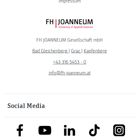
Impressum
FH JOANNEUM Logo
FH JOANNEUM Gesellschaft mbH
Bad Gleichenberg
|
Graz
|
Kapfenberg
+43 316 5453 - 0
info@fh-joanneum.at
Social Media
link to facebook
link to tiktok
link to
link to linkedin
link to youtube