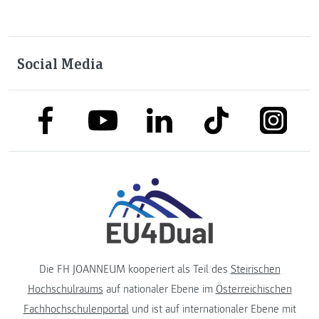
Social Media
link to facebook
link to tiktok
link to
link to linkedin
link to youtube
Die FH JOANNEUM kooperiert als Teil des
Steirischen
Hochschulraums
auf nationaler Ebene im
Österreichischen
Fachhochschulenportal
und ist auf internationaler Ebene mit