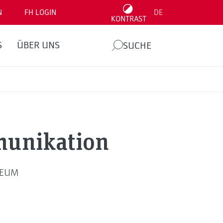
N
FH LOGIN
DE
KONTRAST
S
ÜBER UNS
SUCHE
munikation
NNEUM