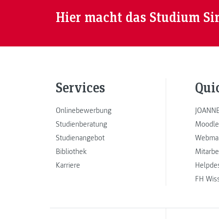
Hier macht das Studium Si
Services
Qui
Onlinebewerbung
JOANNE
Studienberatung
Moodle
Studienangebot
Webmai
Bibliothek
Mitarbe
Karriere
Helpde
FH Wis