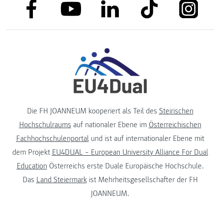
link to facebook
link to tiktok
link to
link to linkedin
link to youtube
Die FH JOANNEUM kooperiert als Teil des
Steirischen
Hochschulraums
auf nationaler Ebene im
Österreichischen
Fachhochschulenportal
und ist auf internationaler Ebene mit
dem Projekt
EU4DUAL – European University Alliance For Dual
Education
Österreichs erste Duale Europäische Hochschule.
Das
Land Steiermark
ist Mehrheitsgesellschafter der FH
JOANNEUM.