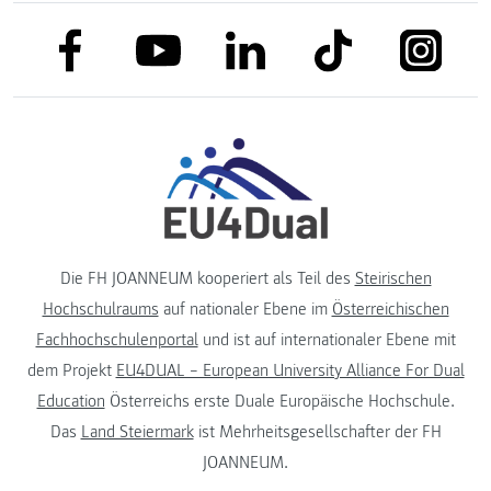
link to facebook
link to tiktok
link to
link to linkedin
link to youtube
Die FH JOANNEUM kooperiert als Teil des
Steirischen
Hochschulraums
auf nationaler Ebene im
Österreichischen
Fachhochschulenportal
und ist auf internationaler Ebene mit
dem Projekt
EU4DUAL – European University Alliance For Dual
Education
Österreichs erste Duale Europäische Hochschule.
Das
Land Steiermark
ist Mehrheitsgesellschafter der FH
JOANNEUM.