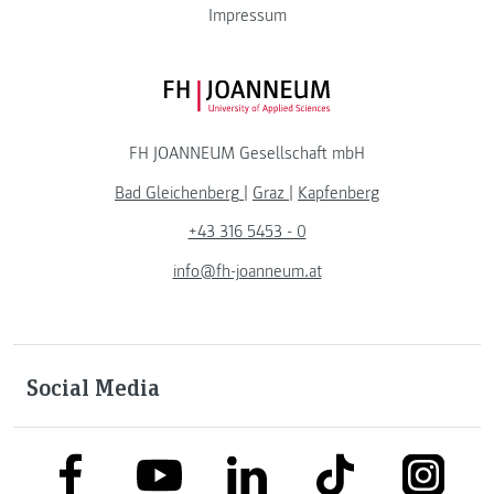
Impressum
FH JOANNEUM Logo
FH JOANNEUM Gesellschaft mbH
Bad Gleichenberg
|
Graz
|
Kapfenberg
+43 316 5453 - 0
info@fh-joanneum.at
Social Media
link to facebook
link to tiktok
link to
link to linkedin
link to youtube