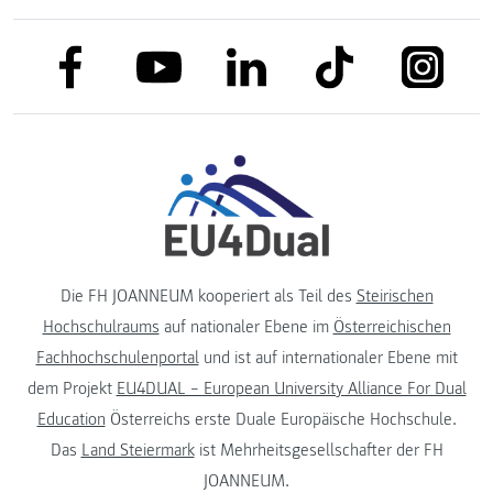
link to facebook
link to tiktok
link to
link to linkedin
link to youtube
Die FH JOANNEUM kooperiert als Teil des
Steirischen
Hochschulraums
auf nationaler Ebene im
Österreichischen
Fachhochschulenportal
und ist auf internationaler Ebene mit
dem Projekt
EU4DUAL – European University Alliance For Dual
Education
Österreichs erste Duale Europäische Hochschule.
Das
Land Steiermark
ist Mehrheitsgesellschafter der FH
JOANNEUM.