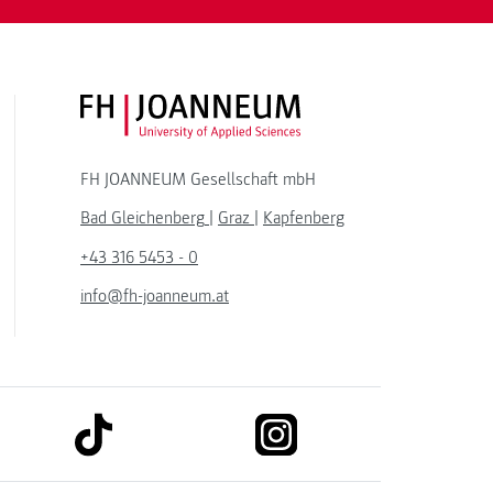
FH JOANNEUM Logo
FH JOANNEUM Gesellschaft mbH
Bad Gleichenberg
|
Graz
|
Kapfenberg
+43 316 5453 - 0
info@fh-joanneum.at
link to tiktok
link to instagram
kedin