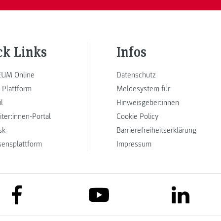
ck Links
Infos
UM Online
Datenschutz
 Plattform
Meldesystem für
l
Hinweisgeber:innen
iter:innen-Portal
Cookie Policy
sk
Barrierefreiheitserklärung
sensplattform
Impressum
link to facebook
link to lin
link to youtube