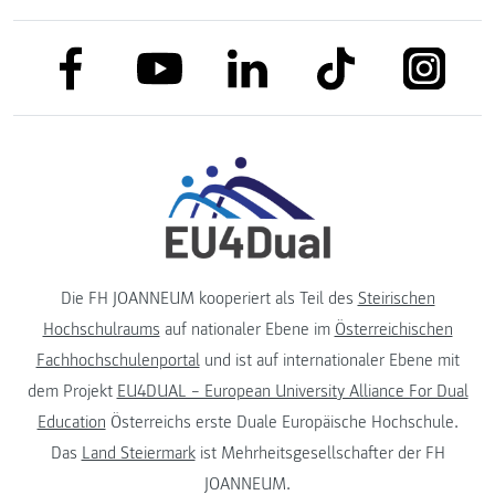
link to facebook
link to tiktok
link to
link to linkedin
link to youtube
Die FH JOANNEUM kooperiert als Teil des
Steirischen
Hochschulraums
auf nationaler Ebene im
Österreichischen
Fachhochschulenportal
und ist auf internationaler Ebene mit
dem Projekt
EU4DUAL – European University Alliance For Dual
Education
Österreichs erste Duale Europäische Hochschule.
Das
Land Steiermark
ist Mehrheitsgesellschafter der FH
JOANNEUM.