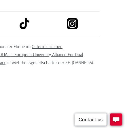
link to tiktok
link to instagram
kedin
tionaler Ebene im
Österreichischen
UAL – European University Alliance For Dual
ark
ist Mehrheitsgesellschafter der FH JOANNEUM.