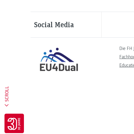
Social Media
Die FH 
Fachho
Educati
SCROLL
Go to 30 years FH JOANNEUM page