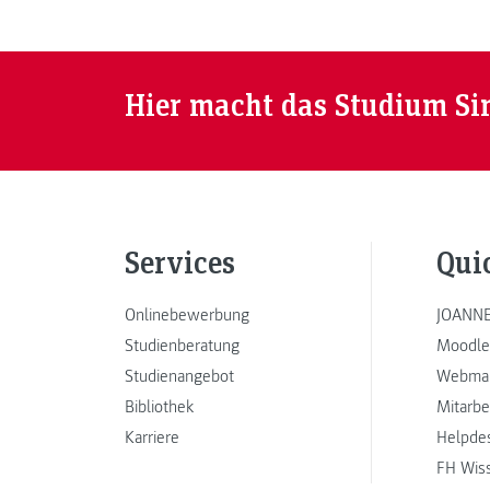
Hier macht das Studium Si
Services
Qui
Onlinebewerbung
JOANNE
Studienberatung
Moodle
Studienangebot
Webmai
Bibliothek
Mitarbe
Karriere
Helpde
FH Wis