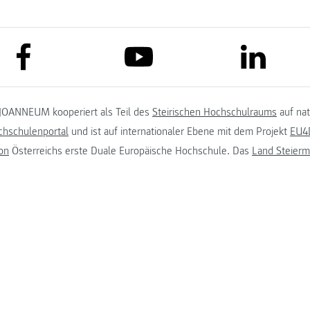
link to facebook
link to lin
link to youtube
JOANNEUM kooperiert als Teil des
Steirischen Hochschulraums
auf na
chschulenportal
und ist auf internationaler Ebene mit dem Projekt
EU4D
on
Österreichs erste Duale Europäische Hochschule. Das
Land Steierm