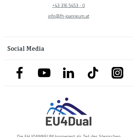
+43 316 5453 - 0
info@fh-joanneum.at
Social Media
link to facebook
link to tiktok
link to
link to linkedin
link to youtube
Die FH JOANNEUM kooperiert als Teil des
Steirischen