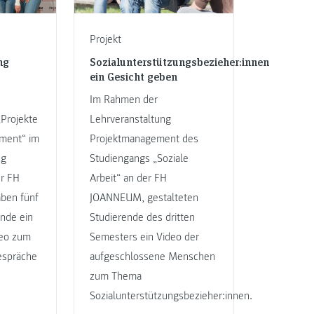
Projekt
ng
Sozialunterstützungsbezieher:innen
ein Gesicht geben
Im Rahmen der
„Projekte
Lehrveranstaltung
ment“ im
Projektmanagement des
ng
Studiengangs „Soziale
er FH
Arbeit“ an der FH
ben fünf
JOANNEUM, gestalteten
ende ein
Studierende des dritten
deo zum
Semesters ein Video der
espräche
aufgeschlossene Menschen
zum Thema
Sozialunterstützungsbezieher:innen.