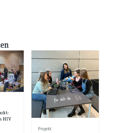
den
rkt:
n HIV
Projekt