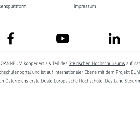
sensplattform
Impressum
link to facebook
link to lin
link to youtube
JOANNEUM kooperiert als Teil des
Steirischen Hochschulraums
auf na
chschulenportal
und ist auf internationaler Ebene mit dem Projekt
EU4D
on
Österreichs erste Duale Europäische Hochschule. Das
Land Steierm