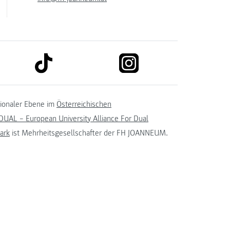
link to tiktok
link to instagram
kedin
tionaler Ebene im
Österreichischen
UAL – European University Alliance For Dual
ark
ist Mehrheitsgesellschafter der FH JOANNEUM.