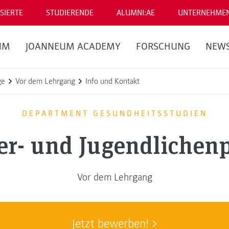
SIERTE
STUDIERENDE
ALUMNI:AE
UNTERNEHME
UM
JOANNEUM ACADEMY
FORSCHUNG
NEW
ge
Vor dem Lehrgang
Info und Kontakt
DEPARTMENT GESUNDHEITSSTUDIEN
er- und Jugendlichenp
Vor dem Lehrgang
Jetzt bewerben!