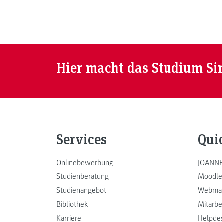
Hier macht das Studium Si
Services
Qui
Onlinebewerbung
JOANNE
Studienberatung
Moodle
Studienangebot
Webmai
Bibliothek
Mitarbe
Karriere
Helpde