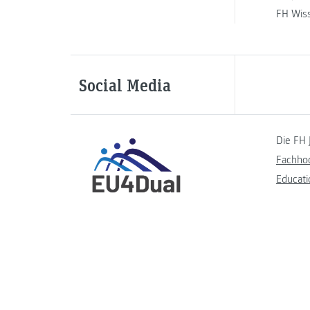
FH Wis
Social Media
Die FH 
Fachho
Educati