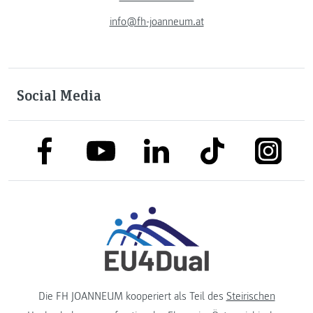
info@fh-joanneum.at
Social Media
link to facebook
link to tiktok
link to
link to linkedin
link to youtube
Die FH JOANNEUM kooperiert als Teil des
Steirischen