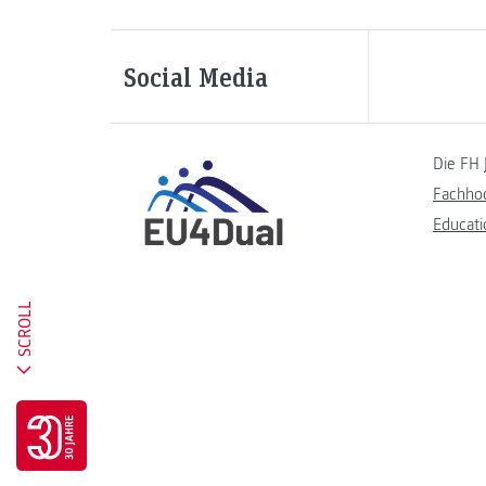
Social Media
Die FH 
Fachho
Educati
SCROLL
Go to 30 years FH JOANNEUM page