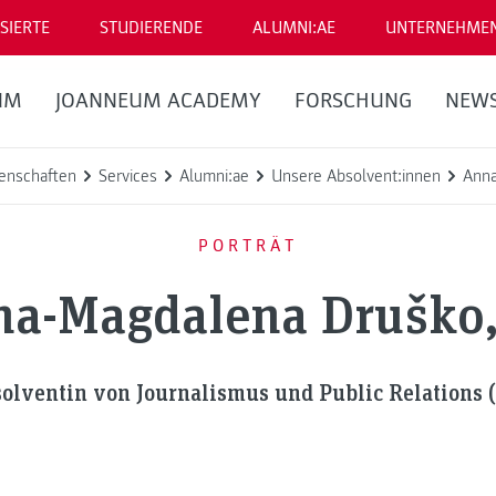
SIERTE
STUDIERENDE
ALUMNI:AE
UNTERNEHME
UM
JOANNEUM ACADEMY
FORSCHUNG
NEW
enschaften
Services
Alumni:ae
Unsere Absolvent:innen
Anna
PORTRÄT
a-Magdalena Druško
olventin von Journalismus und Public Relations 