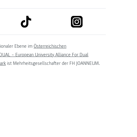
link to tiktok
link to instagram
kedin
tionaler Ebene im
Österreichischen
UAL – European University Alliance For Dual
ark
ist Mehrheitsgesellschafter der FH JOANNEUM.