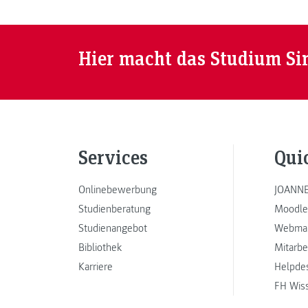
Hier macht das Studium Si
Services
Qui
Onlinebewerbung
JOANNE
Studienberatung
Moodle
Studienangebot
Webmai
Bibliothek
Mitarbe
Karriere
Helpde
FH Wis