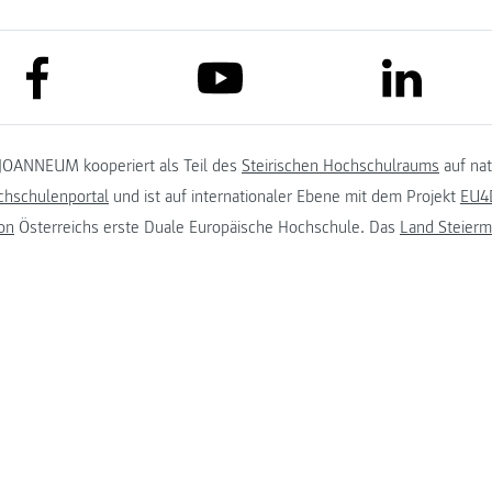
link to facebook
link to lin
link to youtube
JOANNEUM kooperiert als Teil des
Steirischen Hochschulraums
auf na
chschulenportal
und ist auf internationaler Ebene mit dem Projekt
EU4D
on
Österreichs erste Duale Europäische Hochschule. Das
Land Steierm