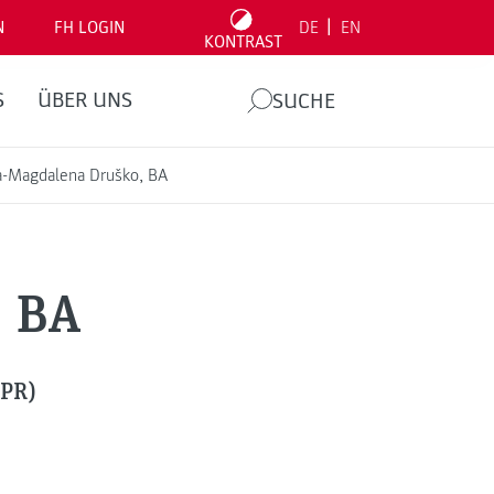
|
N
FH LOGIN
DE
EN
KONTRAST
S
ÜBER UNS
SUCHE
-Magdalena Druško, BA
, BA
(PR)