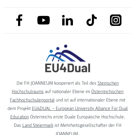
link to facebook
link to tiktok
link to
link to linkedin
link to youtube
Die FH JOANNEUM kooperiert als Teil des
Steirischen
Hochschulraums
auf nationaler Ebene im
Österreichischen
Fachhochschulenportal
und ist auf internationaler Ebene mit
dem Projekt
EU4DUAL – European University Alliance For Dual
Education
Österreichs erste Duale Europäische Hochschule.
Das
Land Steiermark
ist Mehrheitsgesellschafter der FH
JOANNEUM.