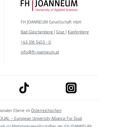
FH JOANNEUM Logo
FH JOANNEUM Gesellschaft mbH
Bad Gleichenberg
|
Graz
|
Kapfenberg
+43 316 5453 - 0
info@fh-joanneum.at
link to tiktok
link to instagram
kedin
tionaler Ebene im
Österreichischen
UAL – European University Alliance For Dual
ark
ist Mehrheitsgesellschafter der FH JOANNEUM.