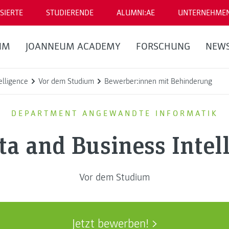
SIERTE
STUDIERENDE
ALUMNI:AE
UNTERNEHME
UM
JOANNEUM ACADEMY
FORSCHUNG
NEW
elligence
Vor dem Studium
Bewerber:innen mit Behinderung
DEPARTMENT ANGEWANDTE INFORMATIK
ta and Business Intel
Vor dem Studium
Jetzt bewerben!