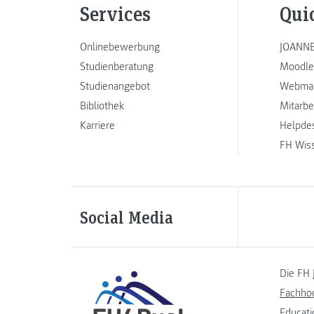
Services
Qui
Onlinebewerbung
JOANNE
Studienberatung
Moodle
Studienangebot
Webmai
Bibliothek
Mitarbe
Karriere
Helpde
FH Wis
Social Media
Die FH 
Fachho
Educati