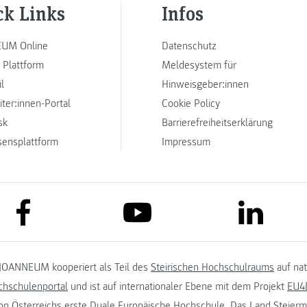
ck Links
Infos
UM Online
Datenschutz
 Plattform
Meldesystem für
l
Hinweisgeber:innen
iter:innen-Portal
Cookie Policy
sk
Barrierefreiheitserklärung
sensplattform
Impressum
link to facebook
link to lin
link to youtube
JOANNEUM kooperiert als Teil des
Steirischen Hochschulraums
auf na
chschulenportal
und ist auf internationaler Ebene mit dem Projekt
EU4D
on
Österreichs erste Duale Europäische Hochschule. Das
Land Steierm