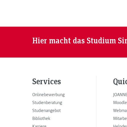
Hier macht das Studium Si
Services
Qui
Onlinebewerbung
JOANNE
Studienberatung
Moodle
Studienangebot
Webmai
Bibliothek
Mitarbe
Karriere
Helpde