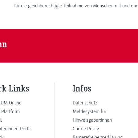
für die gleichberechtigte Teilnahme von Menschen mit und ohn
nn
ck Links
Infos
UM Online
Datenschutz
 Plattform
Meldesystem für
l
Hinweisgeber:innen
iter:innen-Portal
Cookie Policy
sk
Barrierefreiheitserklärung