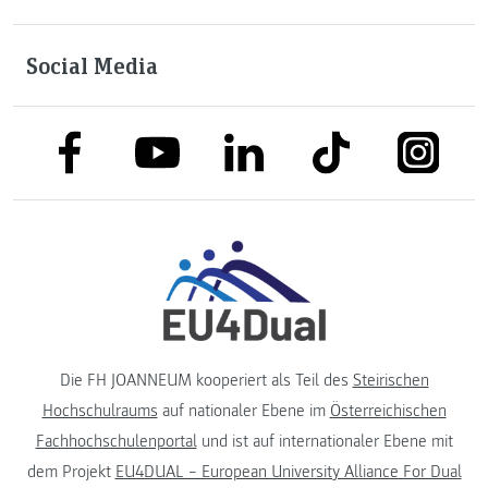
Social Media
link to facebook
link to tiktok
link to
link to linkedin
link to youtube
Die FH JOANNEUM kooperiert als Teil des
Steirischen
Hochschulraums
auf nationaler Ebene im
Österreichischen
Fachhochschulenportal
und ist auf internationaler Ebene mit
dem Projekt
EU4DUAL – European University Alliance For Dual