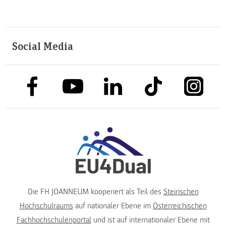
Social Media
link to facebook
link to tiktok
link to
link to linkedin
link to youtube
Die FH JOANNEUM kooperiert als Teil des
Steirischen
Hochschulraums
auf nationaler Ebene im
Österreichischen
Fachhochschulenportal
und ist auf internationaler Ebene mit