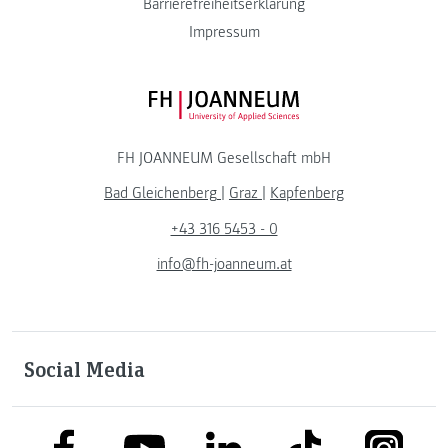
Barrierefreiheitserklärung
Impressum
FH JOANNEUM Logo
FH JOANNEUM Gesellschaft mbH
Bad Gleichenberg
|
Graz
|
Kapfenberg
+43 316 5453 - 0
info@fh-joanneum.at
Social Media
link to facebook
link to tiktok
link to
link to linkedin
link to youtube