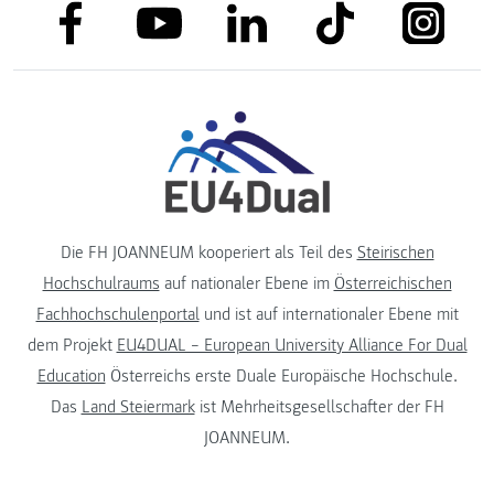
link to facebook
link to tiktok
link to
link to linkedin
link to youtube
Die FH JOANNEUM kooperiert als Teil des
Steirischen
Hochschulraums
auf nationaler Ebene im
Österreichischen
Fachhochschulenportal
und ist auf internationaler Ebene mit
dem Projekt
EU4DUAL – European University Alliance For Dual
Education
Österreichs erste Duale Europäische Hochschule.
Das
Land Steiermark
ist Mehrheitsgesellschafter der FH
JOANNEUM.