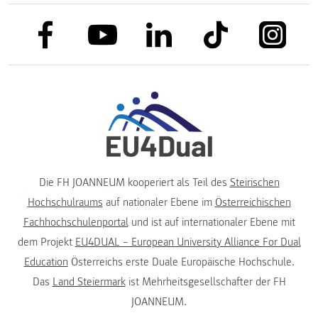
link to facebook
link to tiktok
link to
link to linkedin
link to youtube
Die FH JOANNEUM kooperiert als Teil des
Steirischen
Hochschulraums
auf nationaler Ebene im
Österreichischen
Fachhochschulenportal
und ist auf internationaler Ebene mit
dem Projekt
EU4DUAL – European University Alliance For Dual
Education
Österreichs erste Duale Europäische Hochschule.
Das
Land Steiermark
ist Mehrheitsgesellschafter der FH
JOANNEUM.