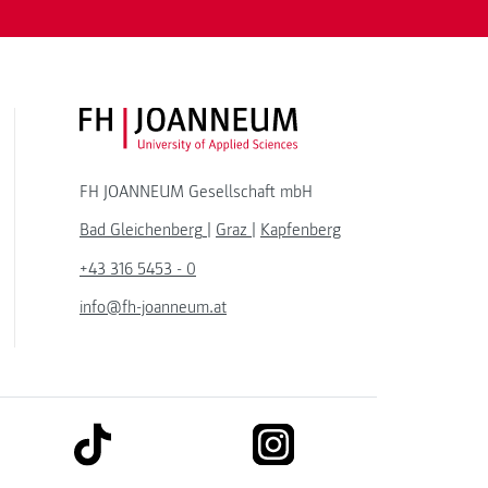
FH JOANNEUM Logo
FH JOANNEUM Gesellschaft mbH
Bad Gleichenberg
|
Graz
|
Kapfenberg
+43 316 5453 - 0
info@fh-joanneum.at
link to tiktok
link to instagram
kedin