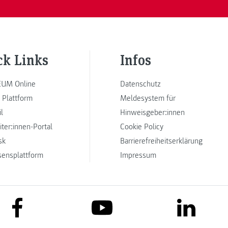
ck Links
Infos
UM Online
Datenschutz
 Plattform
Meldesystem für
l
Hinweisgeber:innen
iter:innen-Portal
Cookie Policy
sk
Barrierefreiheitserklärung
sensplattform
Impressum
link to facebook
link to lin
link to youtube