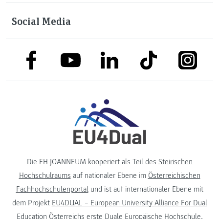
Social Media
link to facebook
link to tiktok
link to
link to linkedin
link to youtube
Die FH JOANNEUM kooperiert als Teil des
Steirischen
Hochschulraums
auf nationaler Ebene im
Österreichischen
Fachhochschulenportal
und ist auf internationaler Ebene mit
dem Projekt
EU4DUAL – European University Alliance For Dual
Education
Österreichs erste Duale Europäische Hochschule.