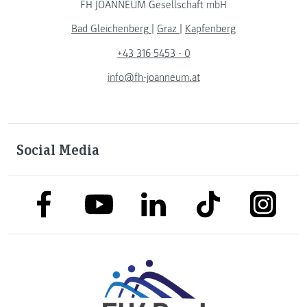
FH JOANNEUM Gesellschaft mbH
Bad Gleichenberg
|
Graz
|
Kapfenberg
+43 316 5453 - 0
info@fh-joanneum.at
Social Media
link to facebook
link to tiktok
link to
link to linkedin
link to youtube