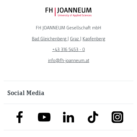
FH JOANNEUM Logo
FH JOANNEUM Gesellschaft mbH
Bad Gleichenberg
|
Graz
|
Kapfenberg
+43 316 5453 - 0
info@fh-joanneum.at
Social Media
link to facebook
link to tiktok
link to
link to linkedin
link to youtube