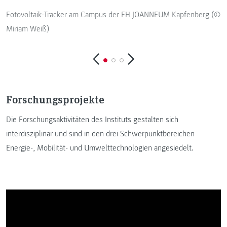
Fotovoltaik-Tracker am Campus der FH JOANNEUM Kapfenberg (©
S
Miriam Weiß)
Forschungsprojekte
Die Forschungsaktivitäten des Instituts gestalten sich
interdisziplinär und sind in den drei Schwerpunktbereichen
Energie-, Mobilität- und Umwelttechnologien angesiedelt.