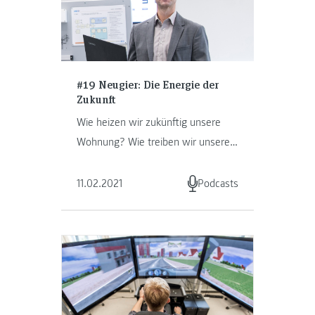
#19 Neugier: Die Energie der
Zukunft
Wie heizen wir zukünftig unsere
Wohnung? Wie treiben wir unsere
Autos an? Und wie können wir das
möglichst umweltschonend …
11.02.2021
Podcasts