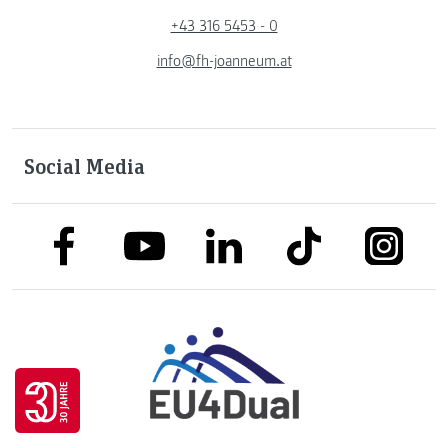
+43 316 5453 - 0
info@fh-joanneum.at
Social Media
link to facebook
link to tiktok
link to
link to linkedin
link to youtube
Go to 30 years FH JOANNEUM page