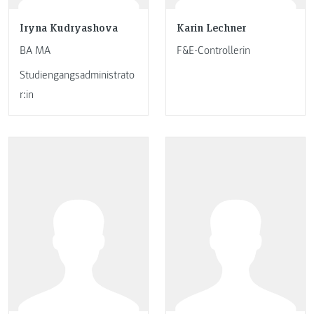
Iryna Kudryashova
Karin Lechner
BA MA
F&E-Controllerin
Studiengangsadministrato
r:in