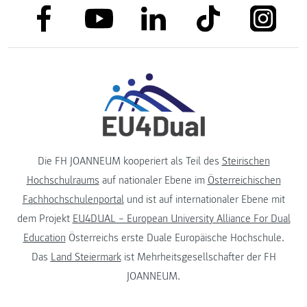
link to facebook
link to tiktok
link to
link to linkedin
link to youtube
Die FH JOANNEUM kooperiert als Teil des
Steirischen
Hochschulraums
auf nationaler Ebene im
Österreichischen
Fachhochschulenportal
und ist auf internationaler Ebene mit
dem Projekt
EU4DUAL – European University Alliance For Dual
Education
Österreichs erste Duale Europäische Hochschule.
Das
Land Steiermark
ist Mehrheitsgesellschafter der FH
JOANNEUM.