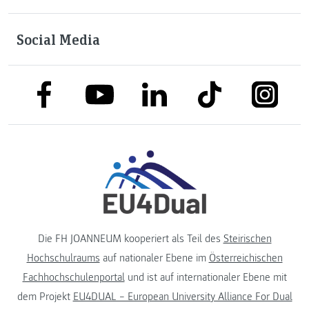
Social Media
link to facebook
link to tiktok
link to
link to linkedin
link to youtube
Die FH JOANNEUM kooperiert als Teil des
Steirischen
Hochschulraums
auf nationaler Ebene im
Österreichischen
Fachhochschulenportal
und ist auf internationaler Ebene mit
dem Projekt
EU4DUAL – European University Alliance For Dual