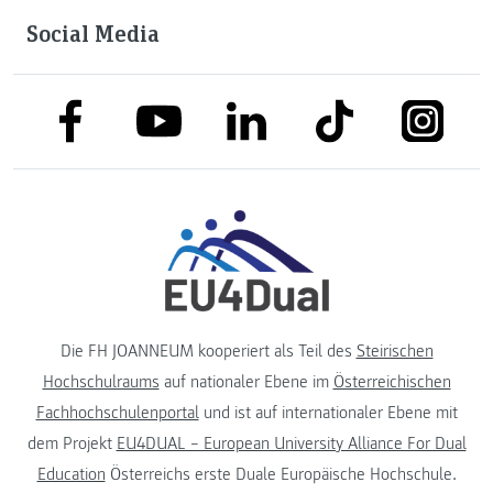
Social Media
link to facebook
link to tiktok
link to
link to linkedin
link to youtube
Die FH JOANNEUM kooperiert als Teil des
Steirischen
Hochschulraums
auf nationaler Ebene im
Österreichischen
Fachhochschulenportal
und ist auf internationaler Ebene mit
dem Projekt
EU4DUAL – European University Alliance For Dual
Education
Österreichs erste Duale Europäische Hochschule.