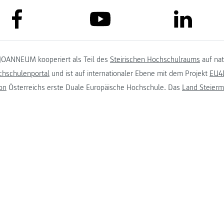
link to facebook
link to lin
link to youtube
JOANNEUM kooperiert als Teil des
Steirischen Hochschulraums
auf na
chschulenportal
und ist auf internationaler Ebene mit dem Projekt
EU4D
on
Österreichs erste Duale Europäische Hochschule. Das
Land Steierm