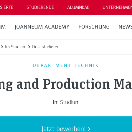
SIERTE
STUDIERENDE
ALUMNI:AE
UNTERNEHME
UM
JOANNEUM ACADEMY
FORSCHUNG
NEW
Im Studium
Dual studieren
DEPARTMENT TECHNIK
ing and Production M
Im Studium
Jetzt bewerben!