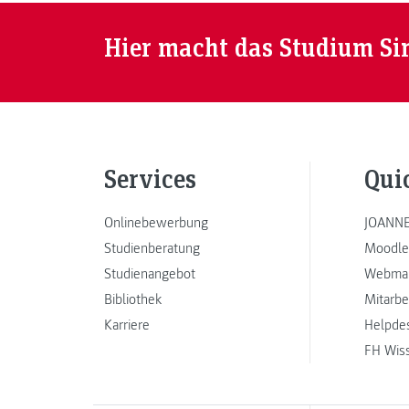
Hier macht das Studium Si
Services
Qui
Onlinebewerbung
JOANNE
Studienberatung
Moodle
Studienangebot
Webmai
Bibliothek
Mitarbe
Karriere
Helpde
FH Wis