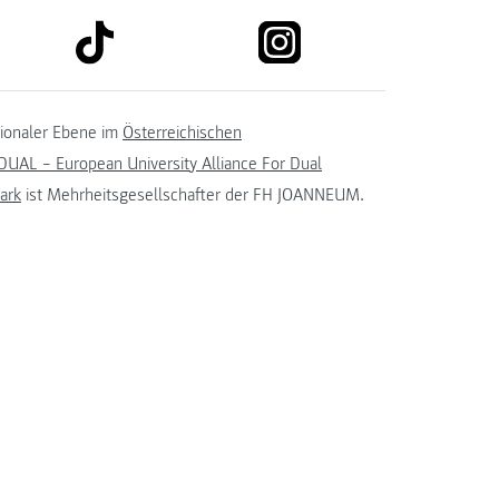
link to tiktok
link to instagram
kedin
tionaler Ebene im
Österreichischen
UAL – European University Alliance For Dual
ark
ist Mehrheitsgesellschafter der FH JOANNEUM.