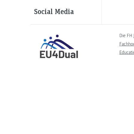
Social Media
Die FH 
Fachho
Educati