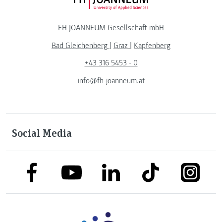
FH JOANNEUM Logo
FH JOANNEUM Gesellschaft mbH
Bad Gleichenberg
|
Graz
|
Kapfenberg
+43 316 5453 - 0
info@fh-joanneum.at
Social Media
link to facebook
link to tiktok
link to
link to linkedin
link to youtube