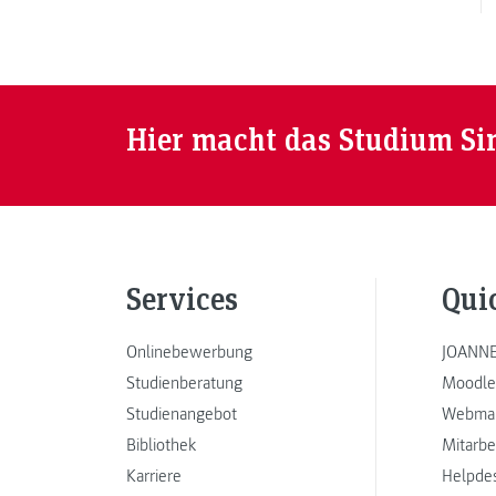
Hier macht das Studium Si
Services
Qui
Onlinebewerbung
JOANNE
Studienberatung
Moodle
Studienangebot
Webmai
Bibliothek
Mitarbe
Karriere
Helpde