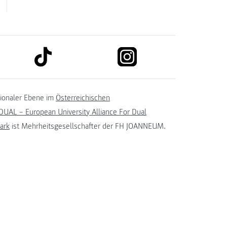
link to tiktok
link to instagram
kedin
tionaler Ebene im
Österreichischen
UAL – European University Alliance For Dual
ark
ist Mehrheitsgesellschafter der FH JOANNEUM.