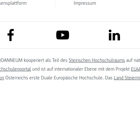
sensplattform
Impressum
link to facebook
link to lin
link to youtube
JOANNEUM kooperiert als Teil des
Steirischen Hochschulraums
auf na
chschulenportal
und ist auf internationaler Ebene mit dem Projekt
EU4D
on
Österreichs erste Duale Europäische Hochschule. Das
Land Steierm