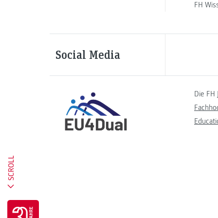
FH Wis
Social Media
Die FH 
Fachho
Educati
SCROLL
Go to 30 years FH JOANNEUM page