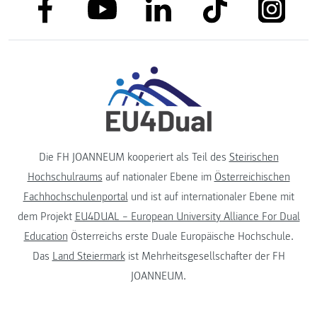
link to facebook
link to tiktok
link to
link to linkedin
link to youtube
Die FH JOANNEUM kooperiert als Teil des
Steirischen
Hochschulraums
auf nationaler Ebene im
Österreichischen
Fachhochschulenportal
und ist auf internationaler Ebene mit
dem Projekt
EU4DUAL – European University Alliance For Dual
Education
Österreichs erste Duale Europäische Hochschule.
Das
Land Steiermark
ist Mehrheitsgesellschafter der FH
JOANNEUM.