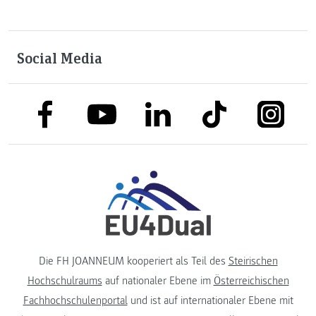
Social Media
link to facebook
link to tiktok
link to
link to linkedin
link to youtube
Die FH JOANNEUM kooperiert als Teil des
Steirischen
Hochschulraums
auf nationaler Ebene im
Österreichischen
Fachhochschulenportal
und ist auf internationaler Ebene mit