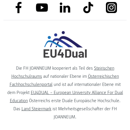
link to facebook
link to tiktok
link to
link to linkedin
link to youtube
Die FH JOANNEUM kooperiert als Teil des
Steirischen
Hochschulraums
auf nationaler Ebene im
Österreichischen
Fachhochschulenportal
und ist auf internationaler Ebene mit
dem Projekt
EU4DUAL – European University Alliance For Dual
Education
Österreichs erste Duale Europäische Hochschule.
Das
Land Steiermark
ist Mehrheitsgesellschafter der FH
JOANNEUM.