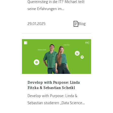
Quereinstieg in die IT? Michael teilt
seine Erfahrungen im
Bachelorstudium Software Design
and Cloud Computing: praxisnah, …
29.01.2025
Blog
Develop with Purpose: Linda
Fitzka & Sebastian Scheikl
Develop with Purpose: Linda &
Sebastian studieren „Data Science
& Artificial Intelligence”