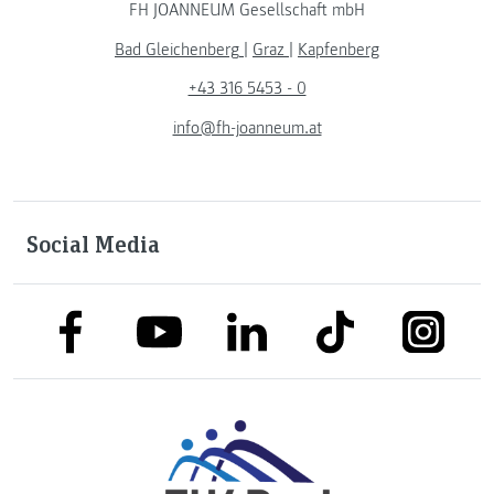
FH JOANNEUM Gesellschaft mbH
Bad Gleichenberg
|
Graz
|
Kapfenberg
+43 316 5453 - 0
info@fh-joanneum.at
Social Media
link to facebook
link to tiktok
link to
link to linkedin
link to youtube