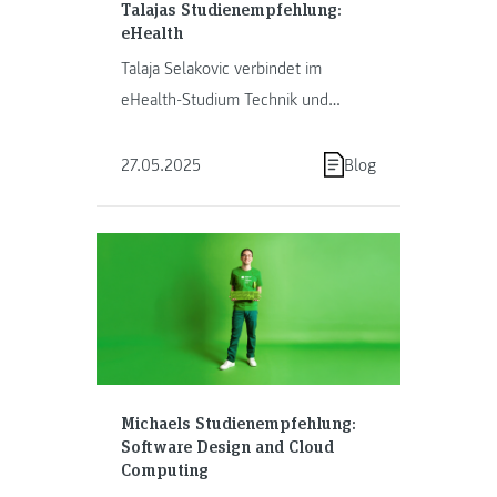
Talajas Studienempfehlung:
eHealth
Talaja Selakovic verbindet im
eHealth-Studium Technik und
Gesundheitswesen – und gestaltet
so die digitale Zukunft der …
27.05.2025
Blog
Michaels Studienempfehlung:
Software Design and Cloud
Computing