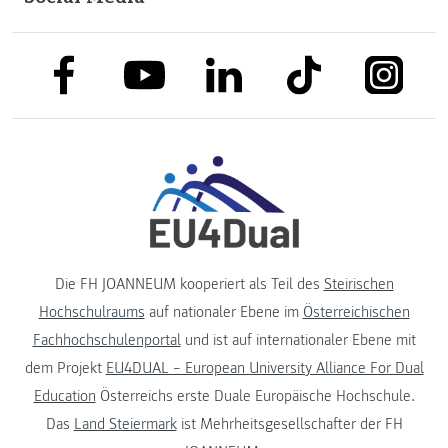
link to facebook
link to tiktok
link to
link to linkedin
link to youtube
Die FH JOANNEUM kooperiert als Teil des
Steirischen
Hochschulraums
auf nationaler Ebene im
Österreichischen
Fachhochschulenportal
und ist auf internationaler Ebene mit
dem Projekt
EU4DUAL – European University Alliance For Dual
Education
Österreichs erste Duale Europäische Hochschule.
Das
Land Steiermark
ist Mehrheitsgesellschafter der FH