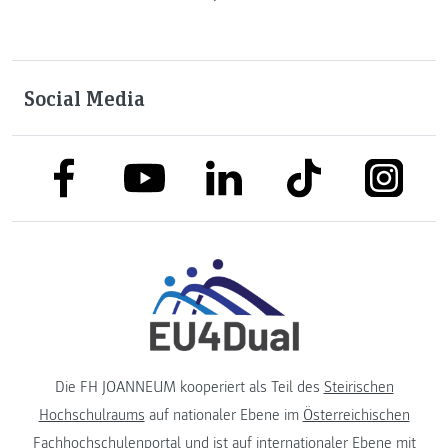
Social Media
link to facebook
link to tiktok
link to
link to linkedin
link to youtube
Die FH JOANNEUM kooperiert als Teil des
Steirischen
Hochschulraums
auf nationaler Ebene im
Österreichischen
Fachhochschulenportal
und ist auf internationaler Ebene mit