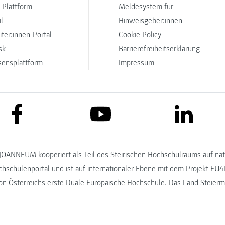
 Plattform
Meldesystem für
l
Hinweisgeber:innen
iter:innen-Portal
Cookie Policy
sk
Barrierefreiheitserklärung
sensplattform
Impressum
link to facebook
link to lin
link to youtube
JOANNEUM kooperiert als Teil des
Steirischen Hochschulraums
auf na
chschulenportal
und ist auf internationaler Ebene mit dem Projekt
EU4D
on
Österreichs erste Duale Europäische Hochschule. Das
Land Steierm