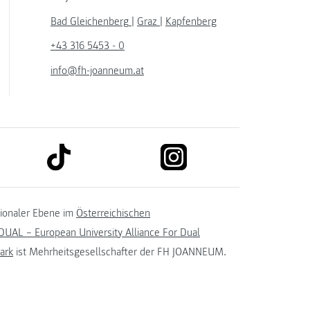
Bad Gleichenberg
|
Graz
|
Kapfenberg
+43 316 5453 - 0
info@fh-joanneum.at
link to tiktok
link to instagram
kedin
tionaler Ebene im
Österreichischen
UAL – European University Alliance For Dual
ark
ist Mehrheitsgesellschafter der FH JOANNEUM.