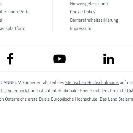
l
Hinweisgeber:innen
iter:innen-Portal
Cookie Policy
sk
Barrierefreiheitserklärung
sensplattform
Impressum
link to facebook
link to lin
link to youtube
JOANNEUM kooperiert als Teil des
Steirischen Hochschulraums
auf na
chschulenportal
und ist auf internationaler Ebene mit dem Projekt
EU4D
on
Österreichs erste Duale Europäische Hochschule. Das
Land Steierm