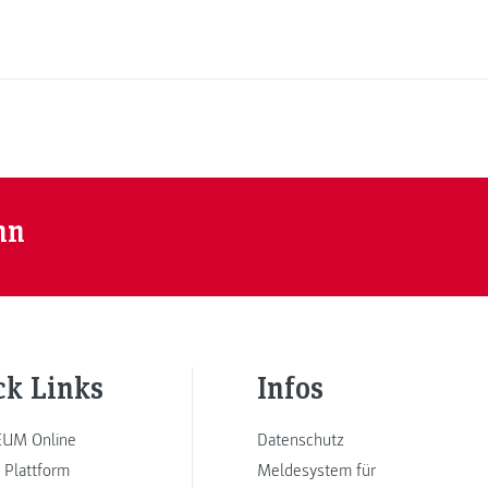
nn
ck Links
Infos
UM Online
Datenschutz
 Plattform
Meldesystem für