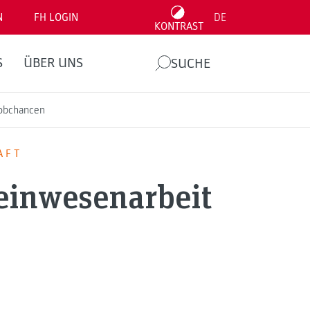
N
FH LOGIN
DE
KONTRAST
S
ÜBER UNS
SUCHE
Jobchancen
AFT
einwesenarbeit