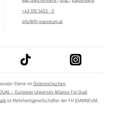
Bad Gleichenberg
|
Graz
|
Kapfenberg
+43 316 5453 - 0
info@fh-joanneum.at
link to tiktok
link to instagram
kedin
tionaler Ebene im
Österreichischen
UAL – European University Alliance For Dual
ark
ist Mehrheitsgesellschafter der FH JOANNEUM.