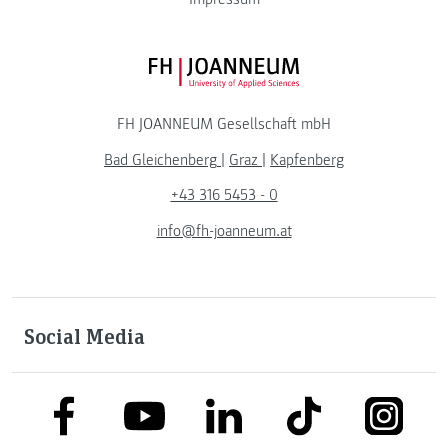
FH JOANNEUM Logo
FH JOANNEUM Gesellschaft mbH
Bad Gleichenberg
|
Graz
|
Kapfenberg
+43 316 5453 - 0
info@fh-joanneum.at
Social Media
link to facebook
link to tiktok
link to
link to linkedin
link to youtube