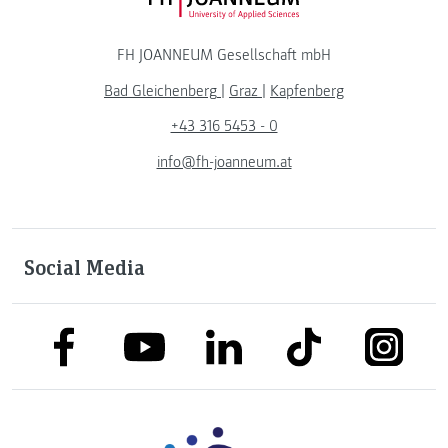
FH JOANNEUM Logo
FH JOANNEUM Gesellschaft mbH
Bad Gleichenberg
|
Graz
|
Kapfenberg
+43 316 5453 - 0
info@fh-joanneum.at
Social Media
link to facebook
link to tiktok
link to
link to linkedin
link to youtube