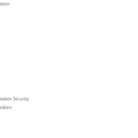
nkten
ation Security
unkten