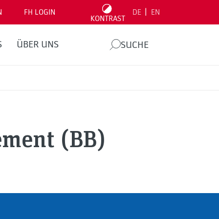
|
N
FH LOGIN
DE
EN
KONTRAST
S
ÜBER UNS
SUCHE
ement (BB)