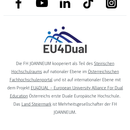
link to facebook
link to tiktok
link to
link to linkedin
link to youtube
Die FH JOANNEUM kooperiert als Teil des
Steirischen
Hochschulraums
auf nationaler Ebene im
Österreichischen
Fachhochschulenportal
und ist auf internationaler Ebene mit
dem Projekt
EU4DUAL – European University Alliance For Dual
Education
Österreichs erste Duale Europäische Hochschule.
Das
Land Steiermark
ist Mehrheitsgesellschafter der FH
JOANNEUM.