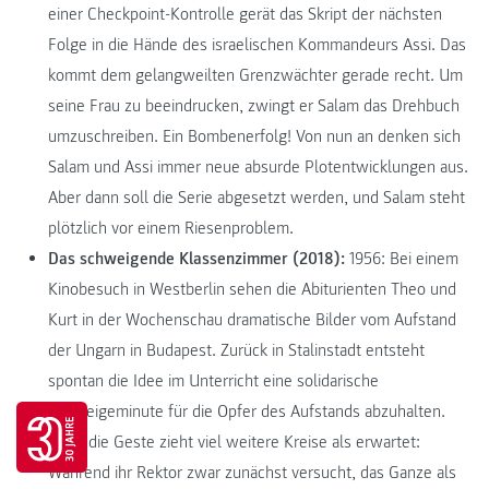
einer Checkpoint-Kontrolle gerät das Skript der nächsten
Folge in die Hände des israelischen Kommandeurs Assi. Das
kommt dem gelangweilten Grenzwächter gerade recht. Um
seine Frau zu beeindrucken, zwingt er Salam das Drehbuch
umzuschreiben. Ein Bombenerfolg! Von nun an denken sich
Salam und Assi immer neue absurde Plotentwicklungen aus.
Aber dann soll die Serie abgesetzt werden, und Salam steht
plötzlich vor einem Riesenproblem.
Das schweigende Klassenzimmer (2018):
1956: Bei einem
Kinobesuch in Westberlin sehen die Abiturienten Theo und
Kurt in der Wochenschau dramatische Bilder vom Aufstand
der Ungarn in Budapest. Zurück in Stalinstadt entsteht
spontan die Idee im Unterricht eine solidarische
Schweigeminute für die Opfer des Aufstands abzuhalten.
Go to 30 years FH JOANNEUM page
Doch die Geste zieht viel weitere Kreise als erwartet:
Während ihr Rektor zwar zunächst versucht, das Ganze als