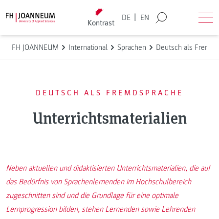
Direkt zum Inhalt wechseln
Back to homepage
|
DE
EN
Kontrast
Suche
Men
FH JOANNEUM
International
Sprachen
Deutsch als Fremds
DEUTSCH ALS FREMDSPRACHE
Unterrichtsmaterialien
Neben aktuellen und didaktisierten Unterrichtsmaterialien, die auf
das Bedürfnis von Sprachenlernenden im Hochschulbereich
zugeschnitten sind und die Grundlage für eine optimale
Lernprogression bilden, stehen Lernenden sowie Lehrenden