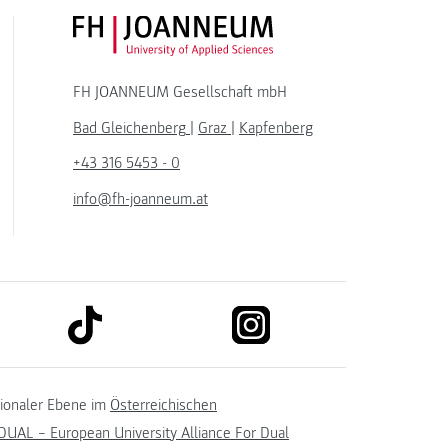
FH JOANNEUM Logo
FH JOANNEUM Gesellschaft mbH
Bad Gleichenberg
|
Graz
|
Kapfenberg
+43 316 5453 - 0
info@fh-joanneum.at
link to tiktok
link to instagram
kedin
tionaler Ebene im
Österreichischen
UAL – European University Alliance For Dual