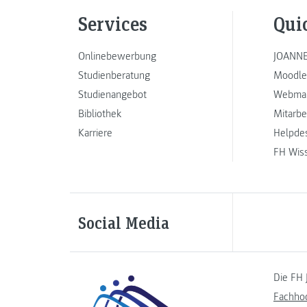
Services
Qui
Onlinebewerbung
JOANNE
Studienberatung
Moodle
Studienangebot
Webmai
Bibliothek
Mitarbe
Karriere
Helpde
FH Wis
Social Media
Die FH 
Fachho