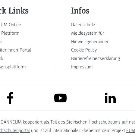
ck Links
Infos
UM Online
Datenschutz
 Plattform
Meldesystem für
l
Hinweisgeber:innen
iter:innen-Portal
Cookie Policy
sk
Barrierefreiheitserklärung
sensplattform
Impressum
link to facebook
link to lin
link to youtube
JOANNEUM kooperiert als Teil des
Steirischen Hochschulraums
auf na
chschulenportal
und ist auf internationaler Ebene mit dem Projekt
EU4D